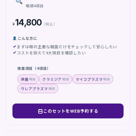
咽頭4項目
14,800
¥
（税込）
こんな方に
まずは喉の主要な細菌だけをチェックして安心したい
コストを抑えて4大項目を確認したい
検査項目（4項目）
淋菌
クラミジア
マイコプラズマ
咽頭
咽頭
咽頭
ウレアプラズマ
咽頭
このセットをWEB予約する