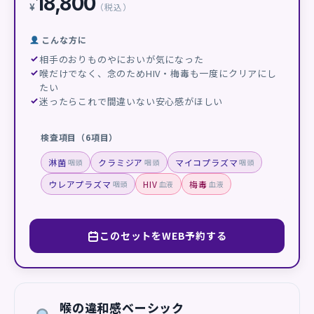
18,800
¥
（税込）
こんな方に
相手のおりものやにおいが気になった
喉だけでなく、念のためHIV・梅毒も一度にクリアにし
たい
迷ったらこれで間違いない安心感がほしい
検査項目（6項目）
淋菌
クラミジア
マイコプラズマ
咽頭
咽頭
咽頭
ウレアプラズマ
HIV
梅毒
咽頭
血液
血液
このセットをWEB予約する
喉の違和感ベーシック