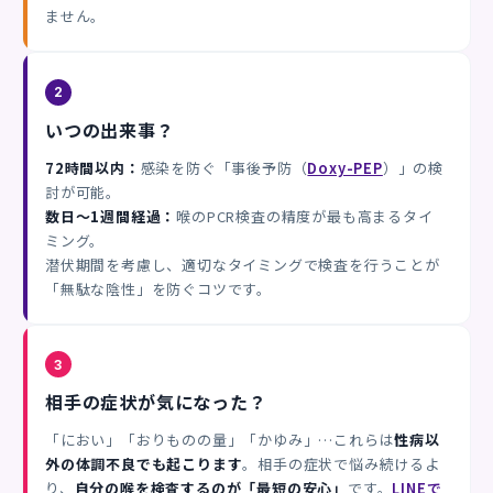
ません。
2
いつの出来事？
72時間以内：
感染を防ぐ「事後予防（
Doxy-PEP
）」の検
討が可能。
数日〜1週間経過：
喉のPCR検査の精度が最も高まるタイ
ミング。
潜伏期間を考慮し、適切なタイミングで検査を行うことが
「無駄な陰性」を防ぐコツです。
3
相手の症状が気になった？
「におい」「おりものの量」「かゆみ」…これらは
性病以
外の体調不良でも起こります
。相手の症状で悩み続けるよ
り、
自分の喉を検査するのが「最短の安心」
です。
LINEで