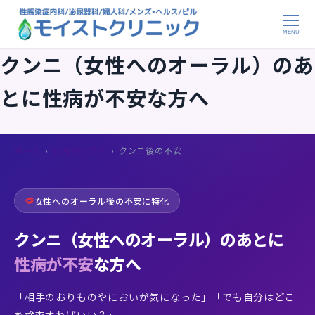
メ
イ
MENU
ン
クンニ（女性へのオーラル）のあ
コ
ン
とに性病が不安な方へ
テ
ン
ツ
ホーム
›
行為別リスク
›
クンニ後の不安
へ
移
動
女性へのオーラル後の不安に特化
クンニ（女性へのオーラル）のあとに
性病が不安
な方へ
「相手のおりものやにおいが気になった」「でも自分はどこ
を検査すればいい？」