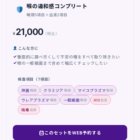
喉の違和感コンプリート
咽頭5項目＋血液2項目
21,000
¥
（税込）
こんな方に
徹底的に調べ尽くして不安の種をすべて取り除きたい
喉の一般細菌まで含めて幅広くチェックしたい
検査項目（7項目）
淋菌
クラミジア
マイコプラズマ
咽頭
咽頭
咽頭
ウレアプラズマ
一般細菌
HIV
咽頭
咽頭
血液
梅毒
血液
このセットをWEB予約する