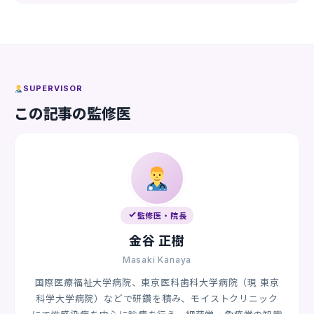
肢もあります。
いいえ。
市販のうがい薬やマウスウォッシュでは
性感染症の菌は除去できません。一時的にスッキ
リしても原因菌は残ったままです。適切な抗菌薬
による治療が必要です。
SUPERVISOR
この記事の監修医
監修医・院長
金谷 正樹
Masaki Kanaya
国際医療福祉大学病院、東京医科歯科大学病院（現 東京
科学大学病院）などで研鑽を積み、モイストクリニック