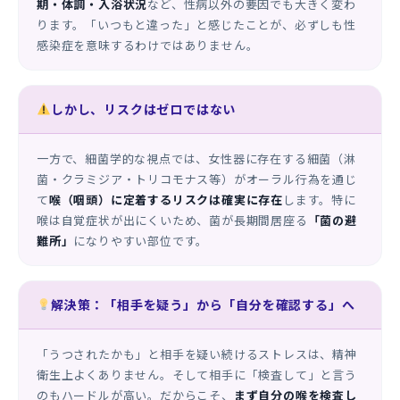
期・体調・入浴状況
など、性病以外の要因でも大きく変わ
ります。「いつもと違った」と感じたことが、必ずしも性
感染症を意味するわけではありません。
しかし、リスクはゼロではない
一方で、細菌学的な視点では、女性器に存在する細菌（淋
菌・クラミジア・トリコモナス等）がオーラル行為を通じ
て
喉（咽頭）に定着するリスクは確実に存在
します。特に
喉は自覚症状が出にくいため、菌が長期間居座る
「菌の避
難所」
になりやすい部位です。
解決策：「相手を疑う」から「自分を確認する」へ
「うつされたかも」と相手を疑い続けるストレスは、精神
衛生上よくありません。そして相手に「検査して」と言う
のもハードルが高い。だからこそ、
まず自分の喉を検査し