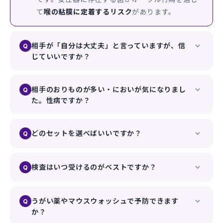
て
喉の粘膜に定着するリスク
があります。
相手が「自分は大丈夫」と言っていますが、信
Q
じていいですか？
女性側も
無症状であるケースが非常に多い
ため、
本人も気づいていない可能性があります。例えば
相手のおりものが多い・においが気になりまし
Q
た。性病ですか？
クラミジアは女性の約80%が無症状です。お互い
の安心のために、まずご自身が検査で確認するこ
おりものの量やにおいは
生理周期・体調・ホルモ
とをお勧めします。
ンバランス
でも変化するため、それだけで性病と
どのセットを選べばいいですか？
Q
断定することはできません。しかしリスクがゼロ
迷ったら、HIV・梅毒まで一度に確認できる
「喉の
ではない以上、
ご自身の喉を検査して「事実」を
違和感スタンダード」
が最も選ばれています。相
検査はいつ受けるのがベストですか？
Q
確認する
のが最もスマートな解決策です。
手の状況が分からない場合ほど、網羅的なセット
喉のPCR検査は行為から
数日〜1週間程度あける
と
で一気に安心を手に入れるのがおすすめです。
精度が安定します。行為後
72時間以内
であれば、
うがい薬やマウスウォッシュで予防できます
Q
か？
予防内服（
Doxy-PEP
）で感染を未然に防ぐ選択