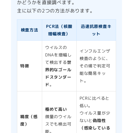
かどうかを直接調べます。
主に以下の2つの方法があります。
PCR法（核酸
迅速抗原検査キ
検査方法
増幅検査）
ット
ウイルスの
インフルエンザ
DNAを増幅し
検査のように、
て検出する
世
特徴
その場で判定可
界的なゴール
能な簡易キッ
ドスタンダー
ト。
ド
。
PCRに比べると
低い。
極めて高い
ウイルス量が少
精度（感
微量のウイル
ないと
偽陰性
度）
スでも検出可
（感染している
能。