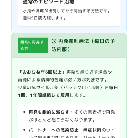
通常のエピソード治療
水疱や潰瘍が出現してから開始する方法です。
通常5日間内服します。
③ 再発抑制療法（毎日の予
頻繁に再発す
る方
防内服）
「おおむね年6回以上」
再発を繰り返す場合や、
再発による精神的苦痛が強い方が対象です。
少量の抗ウイルス薬（バラシクロビル等）を
毎日
1回、1年間継続して服用
します。
再発を劇的に減らす：
多くの患者様で再発
がほとんど起こらなくなります。
パートナーへの感染防止：
無症状時のウイ
ルス排出も抑制するため、パートナーへの