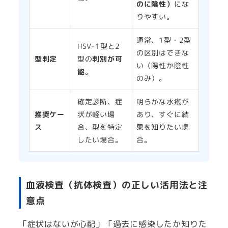
のに陰性）
にな
りやすい。
通常、1型・2型
HSV-1型と2
の区別はできな
型判定
型の
判別が可
い（陽性か陰性
能
。
のみ）。
確定診断、症
明らかな水疱が
推奨ケー
状が軽い場
あり、すぐに結
ス
合、型を特定
果を知りたい場
したい場合。
合。
血液検査（抗体検査）の正しい活用法と注
意点
「症状はないが心配」「過去に感染したか知りた