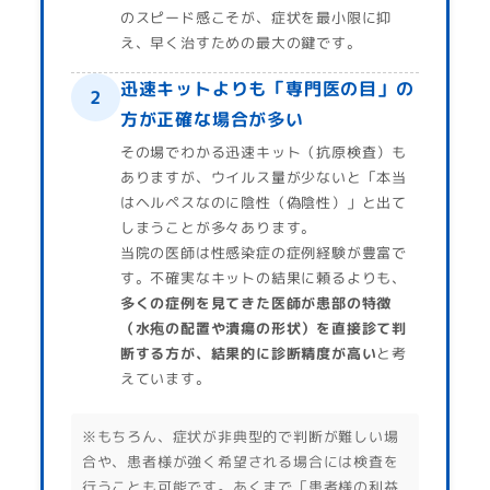
のスピード感こそが、症状を最小限に抑
え、早く治すための最大の鍵です。
迅速キットよりも「専門医の目」の
2
方が正確な場合が多い
その場でわかる迅速キット（抗原検査）も
ありますが、ウイルス量が少ないと「本当
はヘルペスなのに陰性（偽陰性）」と出て
しまうことが多々あります。
当院の医師は性感染症の症例経験が豊富で
す。不確実なキットの結果に頼るよりも、
多くの症例を見てきた医師が患部の特徴
（水疱の配置や潰瘍の形状）を直接診て判
断する方が、結果的に診断精度が高い
と考
えています。
※もちろん、症状が非典型的で判断が難しい場
合や、患者様が強く希望される場合には検査を
行うことも可能です。あくまで「患者様の利益