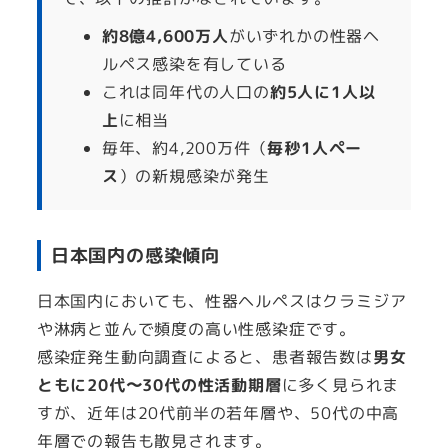
約8億4,600万人
がいずれかの性器ヘ
ルペス感染を有している
これは同年代の人口の
約5人に1人以
上
に相当
毎年、約4,200万件（
毎秒1人ペー
ス
）の新規感染が発生
日本国内の感染傾向
日本国内においても、性器ヘルペスはクラミジア
や淋病と並んで頻度の高い性感染症です。
感染症発生動向調査によると、患者報告数は
男女
ともに20代〜30代の性活動期層
に多く見られま
すが、近年は20代前半の若年層や、50代の中高
年層での報告も散見されます。