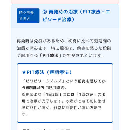
② 再発時の治療（PIT療法・エ
時々再発
する方
ピソード治療）
再発時は免疫があるため、初発に比べて短期間の
治療で済みます。特に現在は、前兆を感じた段階
で服用する
「PIT療法」
が推奨されています。
★PIT療法（短期療法）
「ピリピリ・ムズムズ」という
前兆を感じてか
ら6時間以内
に服用開始。
薬剤により
「1日2回」または「1回のみ」
の服
用で治療が完了します。水疱ができる前に治せ
る可能性が高く、非常に利便性が高い方法で
す。