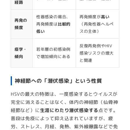
経路
性器感染の場合、
再発頻度が
高い
再発の
再発頻度は
比較的
（再発性器ヘルペ
頻度
低い
スの主体）
反復再発例やHIV
疫学・
若年層の初感染例
感染リスクの増大
傾向
で増加傾向にある
と関連
神経節への「潜伏感染」という性質
HSVの最大の特徴は、一度感染するとウイルスが
完全に消えることはなく、体内の神経節（仙骨神
経節など）に
生涯にわたり潜伏感染する
点です。
普段は免疫によって抑え込まれていますが、疲
労、ストレス、月経、発熱、紫外線曝露などで免