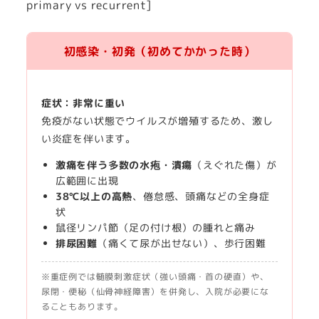
primary vs recurrent]
初感染・初発（初めてかかった時）
症状：非常に重い
免疫がない状態でウイルスが増殖するため、激し
い炎症を伴います。
激痛を伴う多数の水疱・潰瘍
（えぐれた傷）が
広範囲に出現
38℃以上の高熱
、倦怠感、頭痛などの全身症
状
鼠径リンパ節（足の付け根）の腫れと痛み
排尿困難
（痛くて尿が出せない）、歩行困難
※重症例では髄膜刺激症状（強い頭痛・首の硬直）や、
尿閉・便秘（仙骨神経障害）を併発し、入院が必要にな
ることもあります。