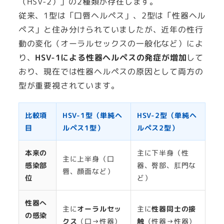
（HSV-2）」の2種類が存在します。
従来、1型は「口唇ヘルペス」、2型は「性器ヘル
ペス」と住み分けられていましたが、近年の性行
動の変化（オーラルセックスの一般化など）によ
り、
HSV-1による性器ヘルペスの発症が増加
して
おり、現在では性器ヘルペスの原因として両方の
型が重要視されています。
比較項
HSV-1型（単純ヘ
HSV-2型（単純ヘ
目
ルペス1型）
ルペス2型）
本来の
主に下半身（性
主に上半身（口
感染部
器、臀部、肛門な
唇、顔面など）
位
ど）
性器へ
主に
オーラルセッ
主に
性器同士の接
の感染
クス
（口→性器）
触
（性器→性器）