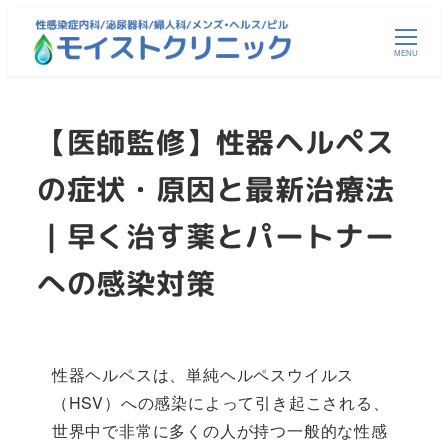
メ
イ
MENU
ン
コ
【医師監修】性器ヘルペス
ン
テ
の症状・原因と最新治療法
ン
ツ
｜早く治す薬とパートナー
へ
移
への感染対策
動
性器ヘルペスは、単純ヘルペスウイルス
（HSV）への感染によって引き起こされる、
世界中で非常に多くの人が持つ一般的な性感