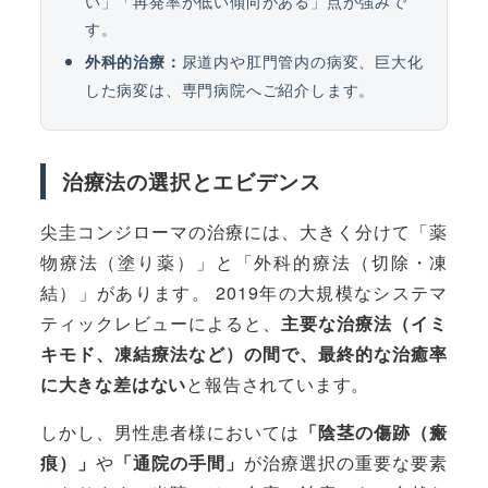
い」「再発率が低い傾向がある」点が強みで
す。
尿道内や肛門管内の病変、巨大化
外科的治療：
した病変は、専門病院へご紹介します。
治療法の選択とエビデンス
尖圭コンジローマの治療には、大きく分けて「薬
物療法（塗り薬）」と「外科的療法（切除・凍
結）」があります。 2019年の大規模なシステマ
ティックレビューによると、
主要な治療法（イミ
キモド、凍結療法など）の間で、最終的な治癒率
に大きな差はない
と報告されています。
しかし、男性患者様においては
「陰茎の傷跡（瘢
痕）」
や
「通院の手間」
が治療選択の重要な要素