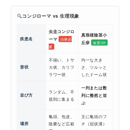
コンジローマ vs 生理現象
尖圭コンジロ
真珠様陰茎小
疾患名
ーマ
治療必
丘疹
放置OK
要
不揃い、トサ
均一な大き
形状
カ状、カリフ
さ、ツルッと
ラワー状
したドーム状
一列または数
ランダム、不
並び方
列に整然と並
規則に集まる
ぶ
亀頭、包皮、
主に亀頭のフ
場所
陰嚢など広範
チ（冠状溝）