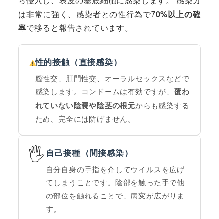
ら侵入し、表皮の基底細胞に感染します。 感染力
は非常に強く、感染者との性行為で
70%以上の確
率
で移ると報告されています。
性的接触（直接感染）
膣性交、肛門性交、オーラルセックスなどで
感染します。コンドームは有効ですが、
覆わ
れていない陰嚢や陰茎の根元
からも感染する
ため、完全には防げません。
🖐️
自己接種（間接感染）
自分自身の手指を介してウイルスを広げ
てしまうことです。陰部を触った手で他
の部位を触れることで、病変が広がりま
す。