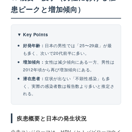
患ピークと増加傾向）
▼ Key Points
日本の男性では「25〜29歳」が最
好発年齢：
も多く、次いで20代前半に多い。
女性は減少傾向にある一方、男性は
増加傾向：
2012年頃から再び増加傾向にある。
症状が出ない「不顕性感染」も多
潜在患者：
く、実際の感染者数は報告数より多いと推定さ
れる。
疾患概要と日本の発生状況
尖圭コンジローマは、HPV（ヒトパピローマウイ