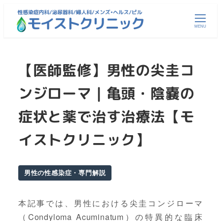
メ
イ
MENU
ン
コ
【医師監修】男性の尖圭コ
ン
テ
ンジローマ｜亀頭・陰嚢の
ン
ツ
症状と薬で治す治療法【モ
へ
移
イストクリニック】
動
男性の性感染症・専門解説
本記事では、男性における尖圭コンジローマ
（Condyloma Acuminatum）の特異的な臨床