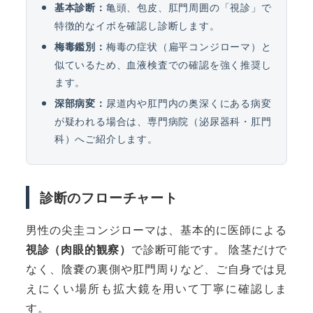
亀頭、包皮、肛門周囲の「視診」で
基本診断：
特徴的なイボを確認し診断します。
梅毒の症状（扁平コンジローマ）と
梅毒鑑別：
似ているため、血液検査での確認を強く推奨し
ます。
尿道内や肛門内の奥深くにある病変
深部病変：
が疑われる場合は、専門病院（泌尿器科・肛門
科）へご紹介します。
診断のフローチャート
男性の尖圭コンジローマは、基本的に医師による
視診（肉眼的観察）
で診断可能です。 陰茎だけで
なく、陰嚢の裏側や肛門周りなど、ご自身では見
えにくい場所も拡大鏡を用いて丁寧に確認しま
す。