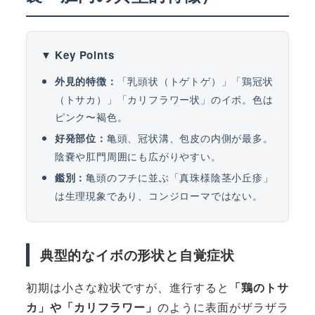
▼ Key Points
「乳頭状（トゲトゲ）」「鶏冠状
外見的特徴：
（トサカ）」「カリフラワー状」のイボ。色は
ピンク〜褐色。
亀頭、冠状溝、包皮の内側が最多。
好発部位：
陰嚢や肛門周囲にも広がりやすい。
亀頭のフチに並ぶ「真珠様陰茎小丘疹」
鑑別：
は生理現象であり、コンジローマではない。
典型的なイボの形状と自覚症状
初期は小さな粒状ですが、進行すると
「鶏のトサ
カ」や「カリフラワー」
のように表面がザラザラ