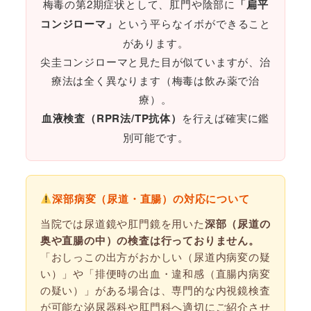
梅毒の第2期症状として、肛門や陰部に
「扁平
コンジローマ」
という平らなイボができること
があります。
尖圭コンジローマと見た目が似ていますが、治
療法は全く異なります（梅毒は飲み薬で治
療）。
血液検査（RPR法/TP抗体）
を行えば確実に鑑
別可能です。
深部病変（尿道・直腸）の対応について
当院では尿道鏡や肛門鏡を用いた
深部（尿道の
奥や直腸の中）の検査は行っておりません。
「おしっこの出方がおかしい（尿道内病変の疑
い）」や「排便時の出血・違和感（直腸内病変
の疑い）」がある場合は、専門的な内視鏡検査
が可能な泌尿器科や肛門科へ適切にご紹介させ