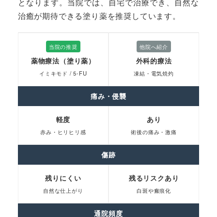
となります。当院では、自宅で治療でき、自然な
治癒が期待できる塗り薬を推奨しています。
当院の推奨
他院へ紹介
薬物療法（塗り薬）
外科的療法
イミキモド / 5-FU
凍結・電気焼灼
痛み・侵襲
軽度
あり
赤み・ヒリヒリ感
術後の痛み・激痛
傷跡
残りにくい
残るリスクあり
自然な仕上がり
白斑や瘢痕化
通院頻度