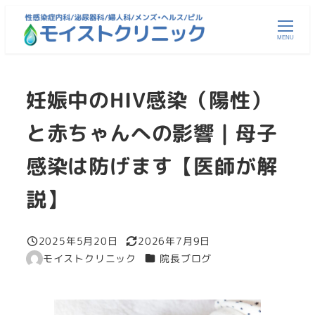
メ
イ
MENU
ン
コ
妊娠中のHIV感染（陽性）
ン
テ
と赤ちゃんへの影響｜母子
ン
ツ
感染は防げます【医師が解
へ
移
説】
動
2025年5月20日
2026年7月9日
投稿日
更新日
カテゴリー
モイストクリニック
院長ブログ
著
者