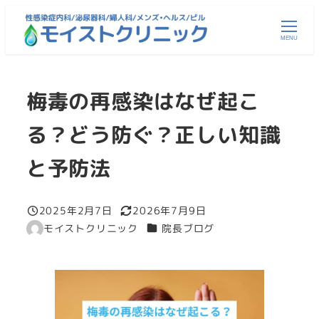
メ
イ
MENU
ン
コ
梅毒の再感染はなぜ起こ
ン
テ
る？どう防ぐ？正しい知識
ン
ツ
と予防法
へ
移
2025年2月7日
2026年7月9日
動
投稿日
更新日
カテゴリー
モイストクリニック
院長ブログ
著
者