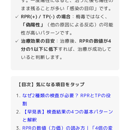
す。一度陽性になると、治った後も陽性の
まま残ることが多い「感染の目印」です。
RPR(+) / TP(-) の場合
：梅毒ではなく、
「偽陽性」
（他の原因による反応）の可能
性が高いパターンです。
治療効果の目安
：治療後、
RPRの数値が4
分の1以下に低下
すれば、治療が成功して
いると判断します。
【目次】気になる項目をタップ
なぜ2種類の検査が必要？ RPRとTPの役
割
【早見表】検査結果の4つの基本パターン
と解釈
RPRの数値（力価）の読み方｜「4倍の変