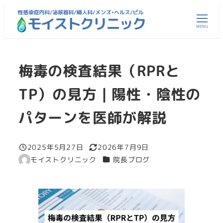
メ
イ
MENU
ン
コ
梅毒の検査結果（RPRと
ン
テ
TP）の見方｜陽性・陰性の
ン
ツ
パターンを医師が解説
へ
移
2025年5月27日
2026年7月9日
動
投稿日
更新日
カテゴリー
モイストクリニック
院長ブログ
著
者