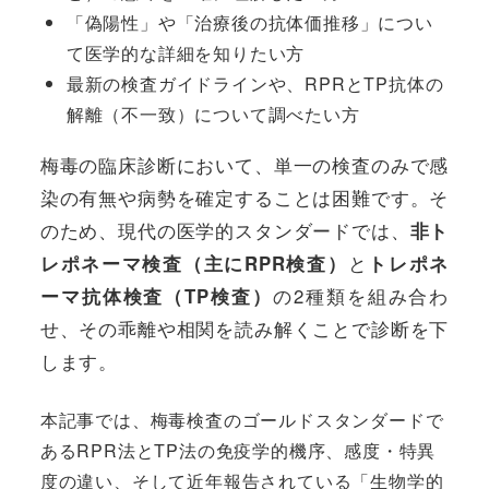
「偽陽性」や「治療後の抗体価推移」につい
て医学的な詳細を知りたい方
最新の検査ガイドラインや、RPRとTP抗体の
解離（不一致）について調べたい方
梅毒の臨床診断において、単一の検査のみで感
染の有無や病勢を確定することは困難です。そ
のため、現代の医学的スタンダードでは、
非ト
レポネーマ検査（主にRPR検査）
と
トレポネ
ーマ抗体検査（TP検査）
の2種類を組み合わ
せ、その乖離や相関を読み解くことで診断を下
します。
本記事では、梅毒検査のゴールドスタンダードで
あるRPR法とTP法の免疫学的機序、感度・特異
度の違い、そして近年報告されている「生物学的