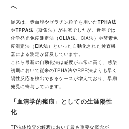
へ
従来は、赤血球やゼラチン粒子を用いた
TPHA法
や
TPPA法
（凝集法）が主流でしたが、近年では
化学発光免疫測定法（
CLIA法
、CIA法）や酵素免
疫測定法（
EIA法
）といった自動化された検査機
器による測定が普及しています。
これら最新の自動化法は感度が非常に高く、感染
初期において従来のTPHA法やRPR法よりも早く
陽性反応を検出できるケースが増えており、早期
発見に寄与しています。
「血清学的瘢痕」としての生涯陽性
化
TP抗体検査の解釈において最も重要な概念が、