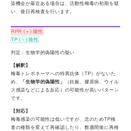
染機会が最近ある場合は、活動性梅毒の初期を疑
い、後日再検査を行います。
RPR (＋) 陽性
TP (－) 陰性
判定：生物学的偽陽性の疑い
【解釈】
梅毒トレポネーマへの特異抗体（TP）がないた
め、
「生物学的偽陽性」
（妊娠、膠原病、ウイル
ス感染などによる反応）の可能性が高いパターン
です。
【対応】
梅毒感染の可能性は低いですが、念のためTP検
査の種類を変えて再確認したり、数週間後に再検