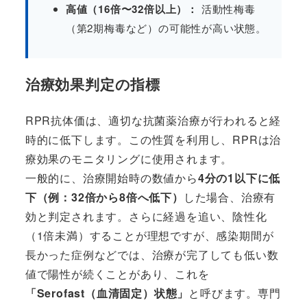
高値（16倍〜32倍以上）：
活動性梅毒
（第2期梅毒など）の可能性が高い状態。
治療効果判定の指標
RPR抗体価は、適切な抗菌薬治療が行われると経
時的に低下します。この性質を利用し、RPRは治
療効果のモニタリングに使用されます。
一般的に、治療開始時の数値から
4分の1以下に低
下（例：32倍から8倍へ低下）
した場合、治療有
効と判定されます。さらに経過を追い、陰性化
（1倍未満）することが理想ですが、感染期間が
長かった症例などでは、治療が完了しても低い数
値で陽性が続くことがあり、これを
「Serofast（血清固定）状態」
と呼びます。専門