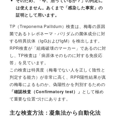
そのため、「今、治っているか？」の判定に
は使えません。あくまで「感染した事実」の
証明として用います。
TP（Treponema Pallidum）検査は、梅毒の原因
菌であるトレポネーマ・パリダムの菌体成分に対
する特異抗体（IgGおよびIgM）を検出します。
RPR検査が「組織破壊のマーカー」であるのに対
し、TP検査は「病原体そのものに対する免疫応
答」を見ています。
この検査は特異度（梅毒でない人を正しく陰性と
判定する能力）が非常に高く、RPR陽性結果が真
の梅毒によるものか、偽陽性かを判別するための
「確認検査（Confirmatory test）」
として極め
て重要な位置づけにあります。
主な検査方法：凝集法から自動化法