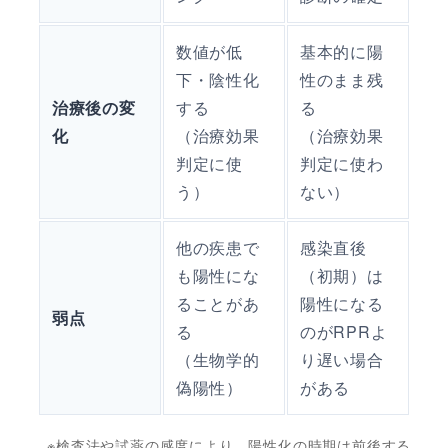
数値が低
基本的に陽
下・陰性化
性のまま残
治療後の変
する
る
化
（治療効果
（治療効果
判定に使
判定に使わ
う）
ない）
他の疾患で
感染直後
も陽性にな
（初期）は
ることがあ
陽性になる
弱点
る
のがRPRよ
（生物学的
り遅い場合
偽陽性）
がある
※検査法や試薬の感度により、陽性化の時期は前後する