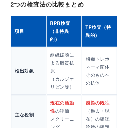
2つの検査法の比較まとめ
RPR検査
TP検査（特
項目
（非特異
異的）
的）
組織破壊に
梅毒トレポ
よる脂質抗
ネーマ菌体
検出対象
原
そのものへ
（カルジオ
の抗体
リピン等）
現在の活動
感染の既往
性
の評価
（過去・現
主な役割
スクリーニ
在）の確認
ング
診断の確定