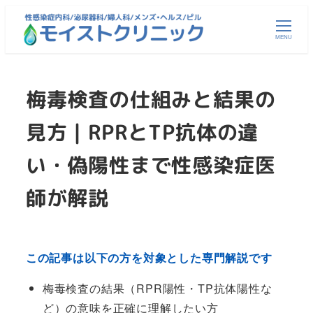
メ
イ
MENU
ン
コ
梅毒検査の仕組みと結果の
ン
テ
見方｜RPRとTP抗体の違
ン
ツ
い・偽陽性まで性感染症医
へ
移
師が解説
動
この記事は以下の方を対象とした専門解説です
梅毒検査の結果（RPR陽性・TP抗体陽性な
ど）の意味を正確に理解したい方