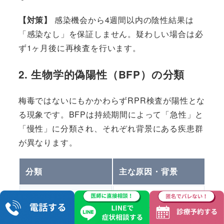
【対策】
感染機会から4週間以内の陰性結果は
「感染なし」を保証しません。疑わしい場合は必
ず1ヶ月後に再検査を行います。
2. 生物学的偽陽性（BFP）の分類
梅毒ではないにもかかわらずRPR検査が陽性とな
る現象です。BFPは持続期間によって「急性」と
「慢性」に分類され、それぞれ背景にある疾患群
が異なります。
分類
主な原因・背景
ウイルス感染
症：
麻疹、水