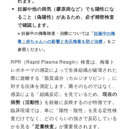
れます。
妊娠や他の病気（膠原病など）でも陽性にな
ること（偽陽性）があるため、必ず精密検査
で確認します。
※ 妊娠中の梅毒検査・治療については「
妊娠中の梅
毒｜赤ちゃんへの影響と先天梅毒を防ぐ治療
」をご
参照ください。
RPR（Rapid Plasma Reagin）検査は、梅毒ト
レポネーマの感染によって生体組織が破壊された
際に遊離する「脂質成分（カルジオリピン）」に
対する抗体を測定します。菌そのものではなく、
感染による「組織反応」を見ているため、
現在の
病勢（活動性）
を鋭敏に反映するのが特徴です。
臨床現場では、単に「陽性・陰性」を見る定性検
査だけでなく、どのくらいの強さで反応している
かを見る
「定量検査」
が重要視されます。