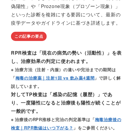
偽陽性」や「Prozone現象（プロゾーン現象）」
といった診断を複雑にする要因について、最新の
疫学データやガイドラインに基づき詳述します。
この記事の要点
RPR検査は「現在の病気の勢い（活動性）」を表
し、治療効果の判定に使われます。
※ 治療方法（注射・内服）の違いや完治までの期間は
「
梅毒の治療薬｜注射1回 vs 飲み薬4週間
」で詳しく解
説しています。
対してTP検査は「感染の記憶（履歴）」であ
り、一度陽性になると治療後も陽性が続くことが
一般的です。
※ 治療後のRPR推移と完治の判定基準は「
梅毒治療後の
検査｜RPR数値はいつ下がる？
」をご参照ください。