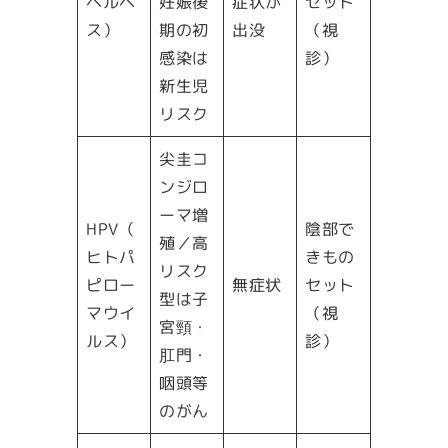
ヘルペ
妊娠後
症状が
セット
ス）
期の初
出没
（視
感染は
診）
新生児
リスク
尖圭コ
ンジロ
ーマ増
HPV（
陰部で
殖／高
ヒトパ
きもの
リスク
ピロー
無症状
セット
型は子
マウイ
（視
宮頸・
ルス）
診）
肛門・
咽頭等
のがん