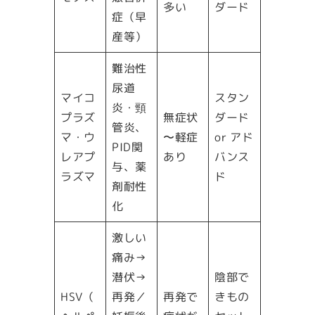
多い
ダード
症（早
産等）
難治性
尿道
マイコ
スタン
炎・頸
プラズ
無症状
ダード
管炎、
マ・ウ
〜軽症
or アド
PID関
レアプ
あり
バンス
与、薬
ラズマ
ド
剤耐性
化
激しい
痛み→
潜伏→
陰部で
HSV（
再発／
再発で
きもの