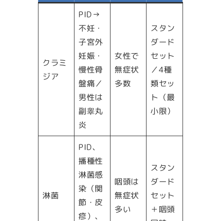
PID→
不妊・
スタン
子宮外
ダード
妊娠・
女性で
セット
クラミ
慢性骨
無症状
／4種
ジア
盤痛／
多数
類セッ
男性は
ト（最
副睾丸
小限）
炎
PID、
播種性
スタン
淋菌感
咽頭は
ダード
染（関
淋菌
無症状
セット
節・皮
多い
＋咽頭
疹）、