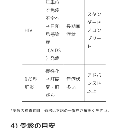
年単位
で免疫
スタン
不全へ
ダード
→日和
長期無
HIV
／コン
見感染
症状
プリー
症
ト
（AIDS
）発症
慢性化
アドバ
B/C型
→肝硬
無症状
ンスド
肝炎
変・肝
多い
以上
がん
*実際の検査範囲・価格は下記の一覧をご確認ください。
4) 受診の目安