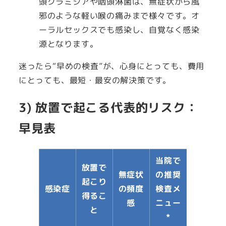
頭クラミジアや咽頭淋菌は、無症状から風
邪のような軽い喉の痛みまで様々です。オ
ーラルセックスでも感染し、自覚なく感染
源となります。
迷ったら“早めの検査”が、心身にとっても、費用
にとっても、最短・最安の解決策です。
3) 放置で起こる代表的リスク：
早見表
当院で
放置で
無症状
の推奨
起こり
感染症
の頻度
検査メ
得るこ
感
ニュー
と
*