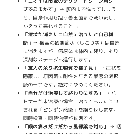
「ニオイは市販のデリケートゾーン用ソー
プでごまかす」
→ 膣内まで洗ってしまう
と、自浄作用を担う善玉菌まで洗い流し、
かえって悪化することも。
「症状が消えた＝自然に治ったと自己判
断」
→ 梅毒の初期症状（しこり等）は自然
に消えますが、病原体は体内に残り、より
深刻なステージへ進行します。
「友人の余り抗生物質で様子見」
→ 症状を
隠蔽し、原因菌に耐性を与える最悪の選択
肢の一つです。絶対にやめてください。
「自分だけ治療して終わりにする」
→ パー
トナーが未治療の場合、治ってもまたうつ
される「ピンポン感染」を繰り返します。
同時検査・同時治療が鉄則です。
「喉の痛みだけだから風邪薬で対応」
→ 咽