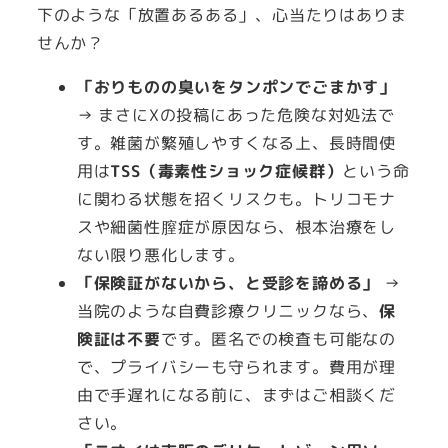
下のような「放置あるある」、心当たりはありま
せんか？
「おりものの臭いをタンポンでごまかす」
→ まさにXの投稿にあった危険な対処法で
す。雑菌が繁殖しやすくなる上、長時間使
用は
TSS（毒素性ショック症候群）
という命
に関わる状態を招くリスクも。トリコモナ
スや細菌性膣症が原因なら、根本治療をし
ない限り悪化します。
「保険証がないから、と受診を諦める」
→
当院のような自費診療クリニックなら、
保
険証は不要
です。匿名での検査も可能なの
で、プライバシーも守られます。費用が理
由で手遅れになる前に、まずはご相談くだ
さい。