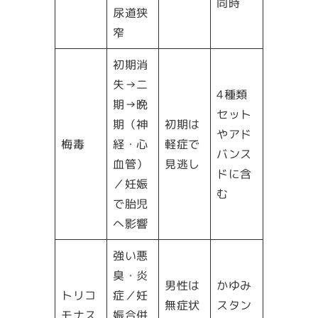
同時
尿道狭
窄
初期消
失→二
4種類
期→晩
セット
期（神
初期は
やアド
梅毒
経・心
軽症で
バンス
血管）
見逃し
ドに含
／妊娠
む
で胎児
へ影響
強い悪
臭・炎
男性は
かゆみ
トリコ
症／妊
無症状
スタン
モナス
娠合併