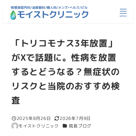
メ
イ
MENU
ン
コ
「トリコモナス3年放置」
ン
テ
がXで話題に。性病を放置
ン
ツ
するとどうなる？無症状の
へ
移
リスクと当院のおすすめ検
動
査
2025年8月26日
2026年7月9日
投稿日
更新日
カテゴリー
モイストクリニック
院長ブログ
著