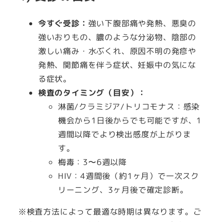
今すぐ受診：
強い下腹部痛や発熱、悪臭の
強いおりもの、膿のような分泌物、陰部の
激しい痛み・水ぶくれ、原因不明の発疹や
発熱、関節痛を伴う症状、妊娠中の気にな
る症状。
検査のタイミング（目安）：
淋菌/クラミジア/トリコモナス：感染
機会から1日後からでも可能ですが、1
週間以降でより検出感度が上がりま
す。
梅毒：3〜6週以降
HIV：4週間後（約1ヶ月）で一次スク
リーニング、3ヶ月後で確定診断。
※検査方法によって最適な時期は異なります。ご