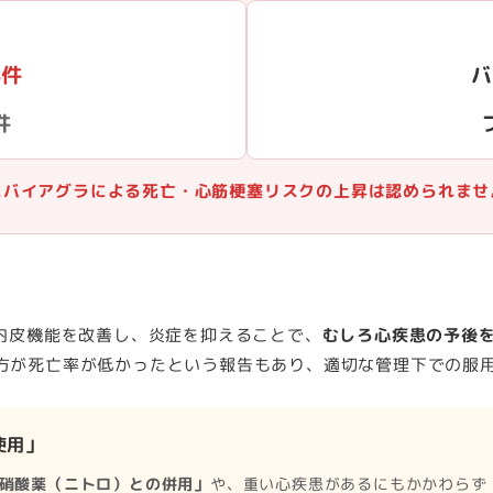
）
8件
バ
件
にバイアグラによる死亡・心筋梗塞リスクの上昇は認められませ
の内皮機能を改善し、炎症を抑えることで、
むしろ心疾患の予後
方が死亡率が低かったという報告もあり、適切な管理下での服
使用」
硝酸薬（ニトロ）との併用」
や、重い心疾患があるにもかかわらず