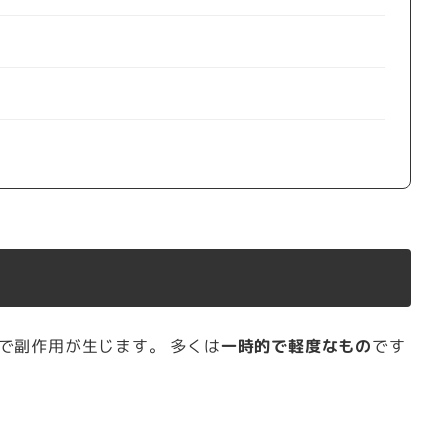
で副作用が生じます。 多くは
一時的で軽度なもの
です