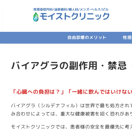
メ
イ
ン
コ
自由診療のメリット
性感
ン
テ
ン
バイアグラの副作用・禁忌
ツ
へ
移
動
「心臓への負担は？」「一緒に飲んではいけな
バイアグラ（シルデナフィル）は世界で最も処方され
み合わせによっては、重大な健康被害を招く恐れがあ
モイストクリニックでは、患者様の安全を最優先に考