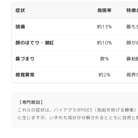
症状
発現率
特徴
頭痛
約13%
最も
顔のほてり・潮紅
約10%
顔が
鼻づまり
数%
鼻粘
視覚異常
約2%
視界
【専門解説】
これらの症状は、バイアグラがPDE5（勃起を妨げる酵素
に生じますが、いずれも成分が分解されるとともに自然と