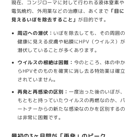
現在、コンジローマに対して行われる液体窒素や
電気焼灼、外用薬などの治療は、あくまで
「目に
見えるいぼを除去すること」
が目的です。
周辺への潜伏：
いぼを除去しても、その周囲の
健康に見える皮膚や粘膜にHPV（ウイルス）が
潜伏していることが多くあります。
ウイルスの根絶は困難：
今のところ、体の中か
らHPVそのものを確実に消し去る特効薬は確立
されていません。
再発と再感染の区別：
一度治った後のいぼが、
もともと持っていたウイルスの再燃なのか、パ
ートナーからの新たな感染なのかを区別するの
は非常に困難です。
最初の3ヶ月間が「再発」のピーク