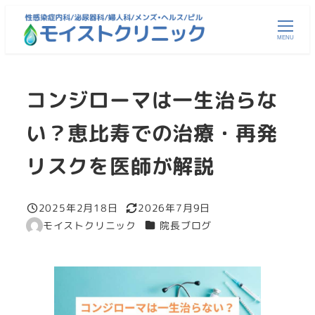
メ
イ
MENU
ン
コ
コンジローマは一生治らな
ン
テ
い？恵比寿での治療・再発
ン
ツ
リスクを医師が解説
へ
移
2025年2月18日
2026年7月9日
動
投稿日
更新日
カテゴリー
モイストクリニック
院長ブログ
著
者