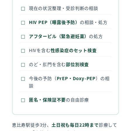
現在の状況整理・受診判断の相談
HIV PEP（曝露後予防）
の相談・処方
アフターピル（緊急避妊薬）
の処方
HIVを含む
性感染症のセット検査
のど・肛門を含む
部位別検査
今後の予防（
PrEP・Doxy-PEP
）の相
談
匿名・保険証不要
の自由診療
恵比寿駅徒歩3分、
土日祝も毎日22時まで
診療して