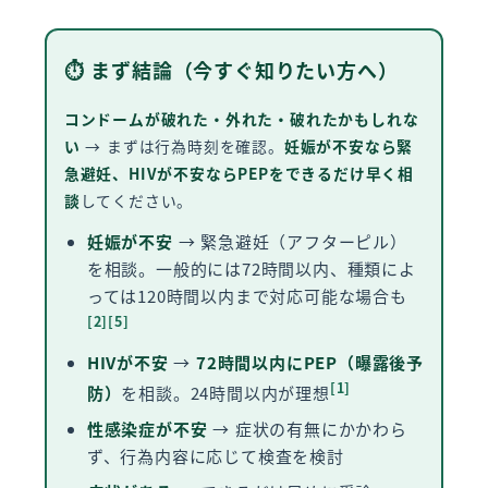
⏱ まず結論（今すぐ知りたい方へ）
コンドームが破れた・外れた・破れたかもしれな
い
→ まずは行為時刻を確認。
妊娠が不安なら緊
急避妊、HIVが不安ならPEPをできるだけ早く相
談
してください。
妊娠が不安
→ 緊急避妊（アフターピル）
を相談。一般的には72時間以内、種類によ
っては120時間以内まで対応可能な場合も
[2]
[5]
HIVが不安
→
72時間以内にPEP（曝露後予
[1]
防）
を相談。24時間以内が理想
性感染症が不安
→ 症状の有無にかかわら
ず、行為内容に応じて検査を検討