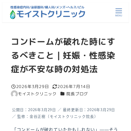
メ
イ
MENU
ン
コ
コンドームが破れた時にす
ン
テ
るべきこと | 妊娠・性感染
ン
ツ
症が不安な時の対処法
へ
移
2026年3月29日
2026年7月14日
動
投稿日
更新日
カテゴリー
モイストクリニック
院長ブログ
著
者
公開日：2026年3月29日 ／ 最終更新日：2026年3月29日
／ 監修：金谷正樹（モイストクリニック院長）
「コンドームが破れていたかもしれない」——そう