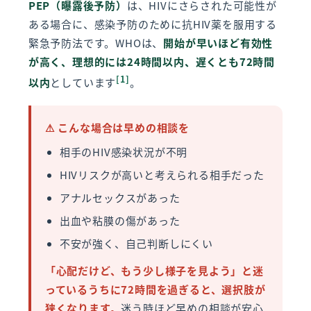
PEP（曝露後予防）
は、HIVにさらされた可能性が
ある場合に、感染予防のために抗HIV薬を服用する
緊急予防法です。WHOは、
開始が早いほど有効性
が高く、理想的には24時間以内、遅くとも72時間
[1]
以内
としています
。
⚠ こんな場合は早めの相談を
相手のHIV感染状況が不明
HIVリスクが高いと考えられる相手だった
アナルセックスがあった
出血や粘膜の傷があった
不安が強く、自己判断しにくい
「心配だけど、もう少し様子を見よう」と迷
っているうちに72時間を過ぎると、選択肢が
狭くなります。
迷う時ほど早めの相談が安心