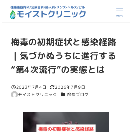
メ
イ
MENU
ン
コ
梅毒の初期症状と感染経路
ン
テ
｜気づかぬうちに進行する
ン
ツ
“第4次流行”の実態とは
へ
移
2023年7月4日
2026年7月9日
動
投稿日
更新日
カテゴリー
モイストクリニック
院長ブログ
著
者