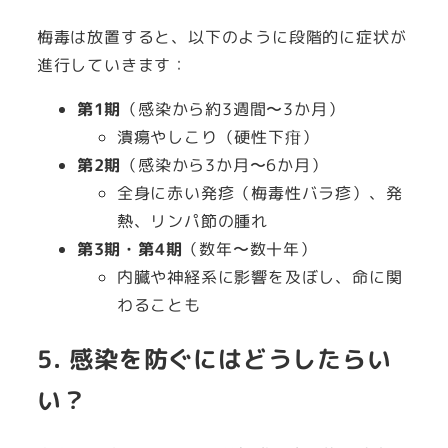
梅毒は放置すると、以下のように段階的に症状が
進行していきます：
第1期
（感染から約3週間〜3か月）
潰瘍やしこり（硬性下疳）
第2期
（感染から3か月〜6か月）
全身に赤い発疹（梅毒性バラ疹）、発
熱、リンパ節の腫れ
第3期・第4期
（数年〜数十年）
内臓や神経系に影響を及ぼし、命に関
わることも
5. 感染を防ぐにはどうしたらい
い？