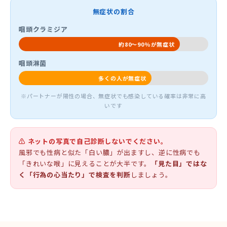
無症状の割合
咽頭クラミジア
約80〜90%が無症状
咽頭淋菌
多くの人が無症状
※パートナーが陽性の場合、無症状でも感染している確率は非常に高
いです
⚠ ネットの写真で自己診断しないでください。
風邪でも性病と似た「白い膿」が出ますし、逆に性病でも
「きれいな喉」に見えることが大半です。
「見た目」ではな
く「行為の心当たり」で検査を判断
しましょう。