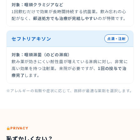
対象：咽頭クラミジアなど
1回飲むだけで効果が長時間持続する抗菌薬。飲み忘れの心
配がなく、
郵送処方でも治療が完結しやすい
のが特徴です。
セフトリアキソン
点滴・注射
対象：咽頭淋菌（のどの淋病）
飲み薬が効きにくい耐性菌が増えている淋病に対し、非常に
高い効果を持つ注射薬。来院が必要ですが、
1回の投与で治
療完了
します。
※アレルギーの有無や症状に応じて、医師が最適な薬剤を選択します。
PRIVACY
恥ずかしくない？