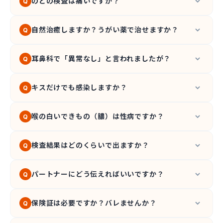
のどの検査は痛いですか？
Q
綿棒でのどを軽くぬぐうだけの検査です。
痛みは
自然治癒しますか？うがい薬で治せますか？
Q
ほとんどなく
、数分で終わります。
いいえ、自然治癒はしません。
市販のうがい薬や
耳鼻科で「異常なし」と言われましたが？
Q
のど飴で一時的にスッキリしても、原因の菌は消
えません。放置すると慢性化やパートナーへの感
一般の耳鼻科では性感染症の検査を行わないこと
キスだけでも感染しますか？
染原因になります。
Q
が多いため、見た目に異常がなくても
「異常な
し」と診断される
ことがあります。心当たりがあ
ディープキス（粘膜接触）では
梅毒・ヘルペス・
喉の白いできもの（膿）は性病ですか？
る場合は性感染症専門の検査をおすすめします。
Q
淋菌・クラミジア
の感染リスクがあります。お互
いの口内環境や傷の有無でリスクは変動します。
性病（淋病など）の可能性も、扁桃炎や膿栓の可
検査結果はどのくらいで出ますか？
Q
能性もあります。見た目だけの区別は専門医でも
難しいため、
検査で確認する
のが確実です。
数日〜1週間程度です。結果は
LINEで通知
される
パートナーにどう伝えればいいですか？
Q
ため、結果を聞くための来院は不要です。
陽性だった場合、パートナーも無症状で感染して
保険証は必要ですか？バレませんか？
Q
いる可能性が高いです。ピンポン感染を防ぐた
め、
「一緒に検査を受けよう」
と提案することを