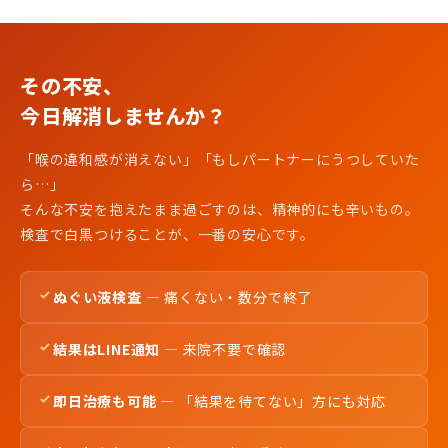
日本性感染症学会「性感染症 診断・治療 ガイドライン」
日本性感染症学会 ガイドライン委員会
厚生労働省「性感染症について」
その不安、
厚生労働省 性感染症ページ
今日解消しませんか？
国立健康危機管理研究機構「尿道・咽頭のクラミジア・淋菌感
染」
「喉の違和感が消えない」「もしパートナーにうつしていた
尿道・咽頭感染の解説ページ
ら…」
そんな不安を抱えたまま過ごすのは、精神的にも辛いもの。
検査で白黒つけることが、一番の安心です。
ぬぐい液検査
— 痛くない・数分で終了
結果はLINE通知
— 来院不要で確認
即日治療も可能
— 「結果を待てない」方にも対応