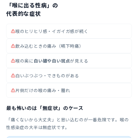
「喉に出る性病」の
代表的な症状
⚠
喉のヒリヒリ感・イガイガ感が続く
⚠
飲み込むときの痛み（嚥下時痛）
⚠
喉の奥に
白い膿や白い斑点
が見える
⚠
白いぶつぶつ・できものがある
⚠
片側だけの喉の痛み・腫れ
最も怖いのは「無症状」のケース
「痛くないから大丈夫」と思い込むのが一番危険です。喉の
性感染症の大半は無症状です。