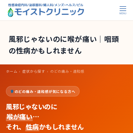
メ
イ
MENU
ン
コ
ン
風邪じゃないのに喉が痛い｜咽頭
テ
の性病かもしれません
ン
ツ
へ
ホーム
›
症状から探す
›
のどの痛み・違和感
移
動
のどの痛み・違和感が気になる方へ
風邪じゃないのに
喉が痛い
…
それ、
性病
かもしれません