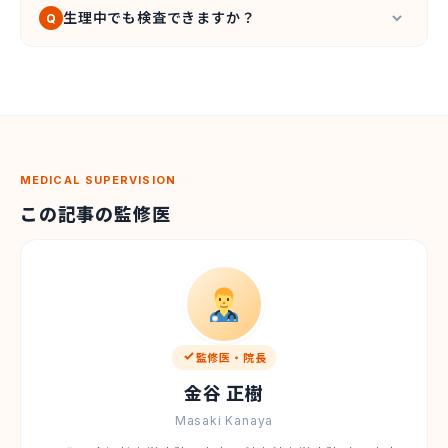
当院は
自費診療専門
のため保険証は不要です。保
生理中でも検査できますか？
おすすめします。
Q
険組合からの「医療費のお知らせ」も届かないの
で、ご家族や会社にバレる心配はありません。
はい、
喉の検査であれば生理中でもまったく問題
ありません
。性器の検査も可能なケースが多いの
でご相談ください。
MEDICAL SUPERVISION
この記事の監修医
監修医・院長
金谷 正樹
Masaki Kanaya