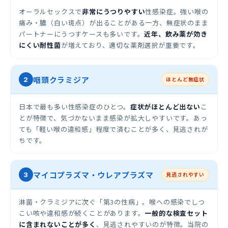
オーラルセックスで
非常にうつりやすい
性感染症。強い喉の
痛み・膿（白い斑点）が出ることがある一方、無症状のまま
パートナーにうつすケースも多いです。
近年、飲み薬が効き
にくい耐性菌
が増えており、適切な薬剤選択が重要です。
咽頭クラミジア
2
ほとんど無症状
日本で最も多い性感染症のひとつ。
症状がほとんど出ない
こ
とが特徴で、気づかないまま感染が拡大しやすいです。あっ
ても「軽い喉の違和感」程度で済むことが多く、見逃されが
ちです。
マイコプラズマ・ウレアプラズマ
3
見逃されやすい
淋菌・クラミジアに次ぐ「第3の性病」。喉への感染でしつ
こい咳や違和感が続くことがあります。
一般的な検査セット
に含まれないことが多く
、見逃されやすいのが特徴。当院の