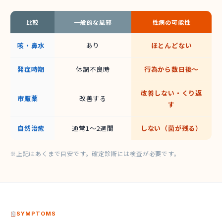
比較
一般的な風邪
性病の可能性
咳・鼻水
あり
ほとんどない
発症時期
体調不良時
行為から数日後〜
改善しない・くり返
市販薬
改善する
す
自然治癒
通常1〜2週間
しない（菌が残る）
※上記はあくまで目安です。確定診断には検査が必要です。
SYMPTOMS