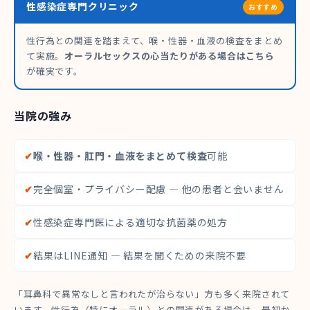
性感染症専門クリニック
おすすめ
性行為との関連を踏まえて、喉・性器・血液の検査をまとめ
て実施。
オーラルセックスの心当たりがある場合はこちら
が確実です。
当院の強み
✔
喉・性器・肛門・血液をまとめて検査
可能
✔
完全個室・プライバシー配慮 — 他の患者と会いません
✔
性感染症専門医による適切な抗菌薬の処方
✔
結果はLINE通知 — 結果を聞くための来院不要
「耳鼻科で異常なしと言われたが治らない」方も多く来院されて
います。性行為（特にオーラル）との関連がある場合は、最初か