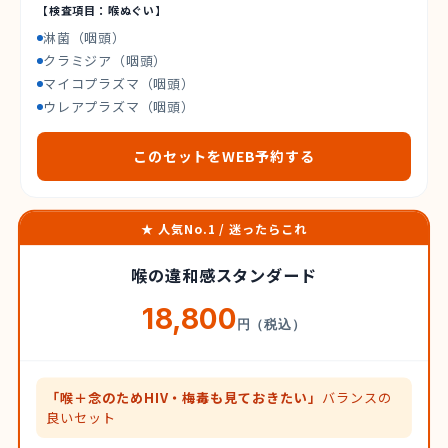
【検査項目：喉ぬぐい】
淋菌（咽頭）
クラミジア（咽頭）
マイコプラズマ（咽頭）
ウレアプラズマ（咽頭）
このセットをWEB予約する
★ 人気No.1 / 迷ったらこれ
喉の違和感スタンダード
18,800
円（税込）
「喉＋念のためHIV・梅毒も見ておきたい」
バランスの
良いセット