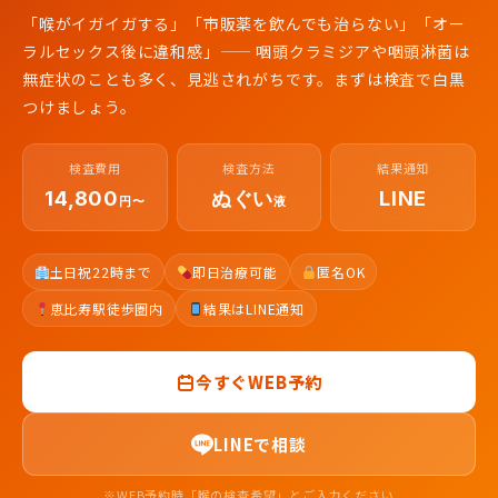
「喉がイガイガする」「市販薬を飲んでも治らない」「オー
ラルセックス後に違和感」—— 咽頭クラミジアや咽頭淋菌は
無症状のことも多く、見逃されがちです。まずは検査で白黒
つけましょう。
検査費用
検査方法
結果通知
14,800
ぬぐい
LINE
円〜
液
土日祝22時まで
即日治療可能
匿名OK
恵比寿駅徒歩圏内
結果はLINE通知
今すぐWEB予約
LINEで相談
※WEB予約時「喉の検査希望」とご入力ください